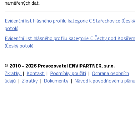
naměřených dat.
Evidenční list hlásného profilu kategorie C Stařechovice (Český
potok)
Evidenční list hlásného profilu kategorie C Čechy pod Kosířem
(Český potok)
© 2010 - 2026 Provozovatel ENVIPARTNER, s.r.o.
Zkratky
|
Kontakt
|
Podmínky použití
|
Ochrana osobních
údajů
|
Zkratky
|
Dokumenty
|
Návod k povodňovému plánu