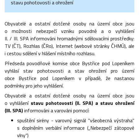
stavu pohotovosti a ohrožení
Obyvatelé a ostatní dotčené osoby na území obce jsou
o možnosti nebezpečí vzniku povodně a o vyhlášení
II. / III. SPA informováni hromadnými sdělovacími prostředky:
TV (ČT), Rozhlas (ČRo), Internet (webové stránky ČHMÚ), ale
i cestou sdělení v hlášení místního rozhlasu.
Předseda povodňové komise obce Bystřice pod Lopeníkem
vyhlásí stav pohotovosti a stav ohrožení pro území
obce Bystřice pod Lopeníkem v případě, že nastanou
podmínky pro jeho vyhlášení.
Obyvatelé a ostatní dotčené osoby na území obce jsou
o vyhlášení
stavu pohotovosti (II. SPA) a stavu ohrožení
(III. SPA)
informováni a varováni pomocí:
spuštění sirény - varovný signál "všeobecná výstraha"
s doplněním verbální informace („Nebezpečí zátopové
vlny“)