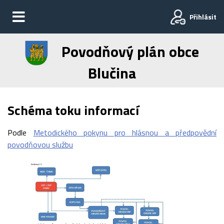
Přihlásit
Povodňový plán obce
Blučina
Schéma toku informací
Podle
Metodického pokynu pro hlásnou a předpovědní
povodňovou službu