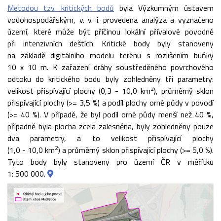
Metodou tzv. kritických bodů
byla Výzkumným ústavem
vodohospodářským, v. v. i. provedena analýza a vyznačeno
území, které může být příčinou lokální přívalové povodně
při intenzivních deštích. Kritické body byly stanoveny
na základě digitálního modelu terénu s rozlišením buňky
10 x 10 m. K zařazení dráhy soustředěného povrchového
odtoku do kritického bodu byly zohledněny tři parametry:
2
velikost přispívající plochy (0,3 - 10,0 km
), průměrný sklon
přispívající plochy (>= 3,5 %) a podíl plochy orné půdy v povodí
(>= 40 %). V případě, že byl podíl orné půdy menší než 40 %,
případně byla plocha zcela zalesněna, byly zohledněny pouze
dva parametry, a to velikost přispívající plochy
2
(1,0 - 10,0 km
) a průměrný sklon přispívající plochy (>= 5,0 %).
Tyto body byly stanoveny pro území ČR v měřítku
1: 500 000.