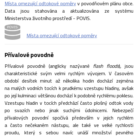
Místa omezující odtokové poměry
v povodňovém plánu obce.
Data jsou stahována a aktualizována ze systému
Ministerstva životního prostředí - POVIS.
Místa omezující odtokové poměry
Přívalové povodně
Přívalové povodně (anglicky nazývané
flash floods
), jsou
charakteristické svým velmi rychlým vývojem. V časovém
období desítek minut až několika hodin dochází zejména
na malých vodních tocích k prudkému vzestupu hladiny, avšak
po její kulminaci většinou dochází k podobně rychlému poklesu.
Vzestupu hladin v tocích předchází často plošný odtok vody
po svazích nebo jinak suchými údolnicemi. Nebezpečí
přívalových povodní spočívá především v jejich rychlém
a často nečekaném nástupu, ale také ve velké rychlosti
proudu, který s sebou navíc unáší množství pevného