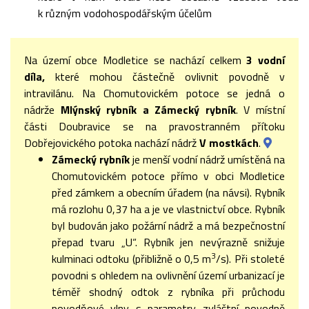
k různým vodohospodářským účelům
Na území obce Modletice se nachází celkem
3 vodní
díla,
které mohou částečně ovlivnit povodně v
intravilánu. Na Chomutovickém potoce se jedná o
nádrže
Mlýnský rybník a Zámecký rybník
. V místní
části Doubravice se na pravostranném přítoku
Dobřejovického potoka nachází nádrž
V mostkách
.
Zámecký rybník
je menší vodní nádrž umístěná na
Chomutovickém potoce přímo v obci Modletice
před zámkem a obecním úřadem (na návsi). Rybník
má rozlohu 0,37 ha a je ve vlastnictví obce. Rybník
byl budován jako požární nádrž a má bezpečnostní
přepad tvaru „U“. Rybník jen nevýrazně snižuje
3
kulminaci odtoku (přibližně o 0,5 m
/s). Při stoleté
povodni s ohledem na ovlivnění území urbanizací je
téměř shodný odtok z rybníka při průchodu
povodňové vlny s parametry zvláštní povodně