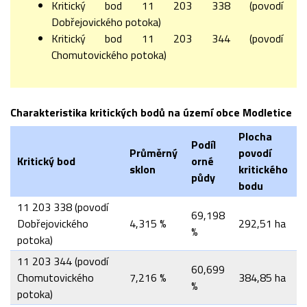
Kritický bod 11 203 338 (povodí
Dobřejovického potoka)
Kritický bod 11 203 344 (povodí
Chomutovického potoka)
Charakteristika kritických bodů na území obce Modletice
Plocha
Podíl
Průměrný
povodí
Kritický bod
orné
sklon
kritického
půdy
bodu
11 203 338 (povodí
69,198
Dobřejovického
4,315 %
292,51 ha
%
potoka)
11 203 344 (povodí
60,699
Chomutovického
7,216 %
384,85 ha
%
potoka)