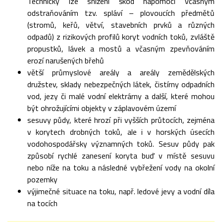
Technicky lze snížení škod napomoci včasným
odstraňováním tzv. spláví – plovoucích předmětů
(stromů, keřů, větví, stavebních prvků a různých
odpadů) z rizikových profilů koryt vodních toků, zvláště
propustků, lávek a mostů a včasným zpevňováním
erozí narušených břehů
větší průmyslové areály a areály zemědělských
družstev, sklady nebezpečných látek, čistírny odpadních
vod, jezy či malé vodní elektrárny a další, které mohou
být ohrožujícími objekty v záplavovém území
sesuvy půdy, které hrozí při vyšších průtocích, zejména
v korytech drobných toků, ale i v horských úsecích
vodohospodářsky významných toků. Sesuv půdy pak
způsobí rychlé zanesení koryta buď v místě sesuvu
nebo níže na toku a následné vybřežení vody na okolní
pozemky
výjimečné situace na toku, např. ledové jevy a vodní díla
na tocích