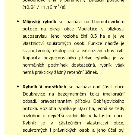
3
(10,84 / 11,16 m
/s).
Mlýnský rybník
se nachází na Chomutovickém
potoce na okraji obce Modletice v blízkosti
autoservisu. Jeho rozloha činí 0,5 ha a je ve
vlastnictví soukromých osob. Funkce nádrže je
krajinotvorná, ekologická a extenzivní chov ryb.
Kapacita bezpečnostního přelivu rybníka je za
normálních podmínek dostatečná, rybník však
nemá prakticky žádný retenční účinek.
Rybník V mostkách
se nachází nad částí obce
Doubravice na bezejmenném toku (meliorační
odpad), pravostranném přítoku Dobřejovického
potoka. Rozloha rybníka je 0,67 ha, jedná se tedy
rozlohou o největší vodní dílo v katastru obce.
Rybník je v částečném vlastnictví obce,
soukromých i právnických osob a jeho účel byl