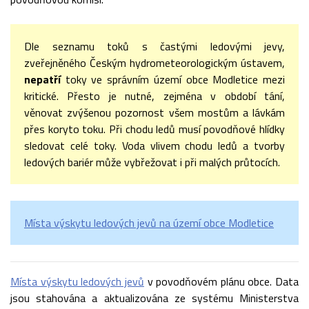
Dle seznamu toků s častými ledovými jevy,
zveřejněného Českým hydrometeorologickým ústavem,
nepatří
toky ve správním území obce Modletice mezi
kritické. Přesto je nutné, zejména v období tání,
věnovat zvýšenou pozornost všem mostům a lávkám
přes koryto toku. Při chodu ledů musí povodňové hlídky
sledovat celé toky. Voda vlivem chodu ledů a tvorby
ledových bariér může vybřežovat i při malých průtocích.
Místa výskytu ledových jevů na území obce Modletice
Místa výskytu ledových jevů
v povodňovém plánu obce. Data
jsou stahována a aktualizována ze systému Ministerstva