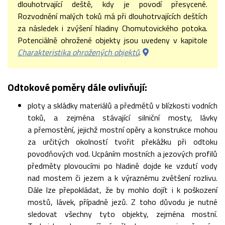
dlouhotrvající deště, kdy je povodí přesycené.
Rozvodnění malých toků má při dlouhotrvajících deštích
za následek i zvýšení hladiny Chomutovického potoka.
Potenciálně ohrožené objekty jsou uvedeny v kapitole
Charakteristika ohrožených objektů
.
Odtokové poměry dále ovlivňují:
ploty a skládky materiálů a předmětů v blízkosti vodních
toků, a zejména stávající silniční mosty, lávky
a přemostění, jejichž mostní opěry a konstrukce mohou
za určitých okolností tvořit překážku při odtoku
povodňových vod. Ucpáním mostních a jezových profilů
předměty plovoucími po hladině dojde ke vzdutí vody
nad mostem či jezem a k výraznému zvětšení rozlivu.
Dále lze přepokládat, že by mohlo dojít i k poškození
mostů, lávek, případně jezů. Z toho důvodu je nutné
sledovat všechny tyto objekty, zejména mostní.