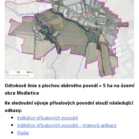
Odtokové linie s plochou sběrného povodí > 5 ha na území
obce Modletice
Ke sledování vývoje přívalových povodní slouží následující
odkazy:
Indikátor přívalových povodní
Indikátor přívalových povodní - mapová aplikace
Radar