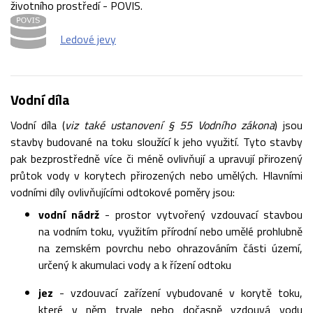
životního prostředí - POVIS.
Ledové jevy
Vodní díla
Vodní díla (
viz také ustanovení § 55 Vodního zákona
) jsou
stavby budované na toku sloužící k jeho využití. Tyto stavby
pak bezprostředně více či méně ovlivňují a upravují přirozený
průtok vody v korytech přirozených nebo umělých. Hlavními
vodními díly ovlivňujícími odtokové poměry jsou:
vodní nádrž
- prostor vytvořený vzdouvací stavbou
na vodním toku, využitím přírodní nebo umělé prohlubně
na zemském povrchu nebo ohrazováním části území,
určený k akumulaci vody a k řízení odtoku
jez
- vzdouvací zařízení vybudované v korytě toku,
které v něm trvale nebo dočasně vzdouvá vodu