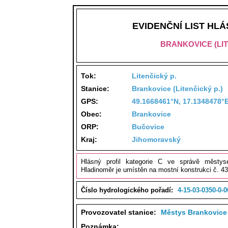
EVIDENČNÍ LIST HL
BRANKOVICE (LIT
Tok:
Litenčický p.
Stanice:
Brankovice (Litenčický p.)
GPS:
49.1668461°N, 17.1348478°
Obec:
Brankovice
ORP:
Bučovice
Kraj:
Jihomoravský
Hlásný profil kategorie C ve správě městys
Hladinoměr je umístěn na mostní konstrukci č. 43
Číslo hydrologického pořadí:
4-15-03-0350-0-0
Provozovatel stanice:
Městys Brankovice
Poznámka: