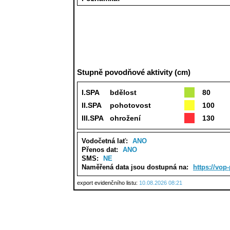
Stupně povodňové aktivity (cm)
I.SPA
bdělost
80
II.SPA
pohotovost
100
III.SPA
ohrožení
130
Vodočetná lať:
ANO
Přenos dat:
ANO
SMS:
NE
Naměřená data jsou dostupná na:
https://vop
export evidenčního listu:
10.08.2026 08:21