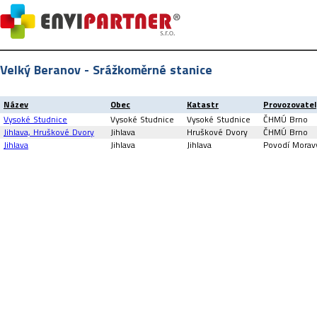
Velký Beranov - Srážkoměrné stanice
Název
Obec
Katastr
Provozovatel
Vysoké Studnice
Vysoké Studnice
Vysoké Studnice
ČHMÚ Brno
Jihlava, Hruškové Dvory
Jihlava
Hruškové Dvory
ČHMÚ Brno
Jihlava
Jihlava
Jihlava
Povodí Moravy