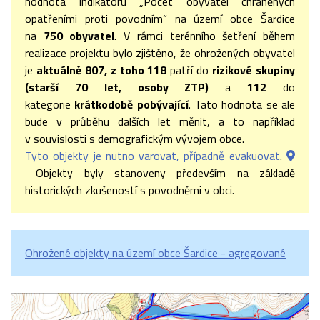
hodnota indikátoru „Počet obyvatel chráněných
opatřeními proti povodním“ na území obce Šardice
na
750 obyvatel
. V rámci terénního šetření během
realizace projektu bylo zjištěno, že ohrožených obyvatel
je
aktuálně 807, z toho 118
patří do
rizikové skupiny
(starší 70 let, osoby ZTP)
a
112
do
kategorie
krátkodobě pobývající
. Tato hodnota se ale
bude v průběhu dalších let měnit, a to například
v souvislosti s demografickým vývojem obce.
Tyto objekty je nutno varovat, případně evakuovat
.
Objekty byly stanoveny především na základě
historických zkušeností s povodněmi v obci.
Ohrožené objekty na území obce Šardice - agregované