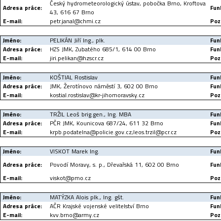
Český hydrometeorologický ústav, pobočka Brno, Kroftova
Adresa práce:
Fun
43, 616 67 Brno
E-mail:
petr.janal@chmi.cz
Poz
Jméno:
PELIKÁN Jiří Ing., plk.
Fun
Adresa práce:
HZS JMK, Zubatého 685/1, 614 00 Brno
Fun
E-mail:
jiri.pelikan@hzscr.cz
Poz
Jméno:
KOŠTIAL Rostislav
Fun
Adresa práce:
JMK, Žerotínovo náměstí 3, 602 00 Brno
Fun
E-mail:
kostial.rostislav@kr-jihomoravsky.cz
Poz
Jméno:
TRŽIL Leoš brig.gen., Ing. MBA
Fun
Adresa práce:
PČR JMK, Kounicova 687/24, 611 32 Brno
Fun
E-mail:
krpb.podatelna@policie.gov.cz;leos.trzil@pcr.cz
Poz
Jméno:
VISKOT Marek Ing.
Fun
Adresa práce:
Povodí Moravy, s. p., Dřevařská 11, 602 00 Brno
Fun
E-mail:
viskot@pmo.cz
Poz
Jméno:
MATÝZKA Alois plk., Ing. gšt.
Fun
Adresa práce:
AČR Krajské vojenské velitelství Brno
Fun
E-mail:
kvv.brno@army.cz
Poz