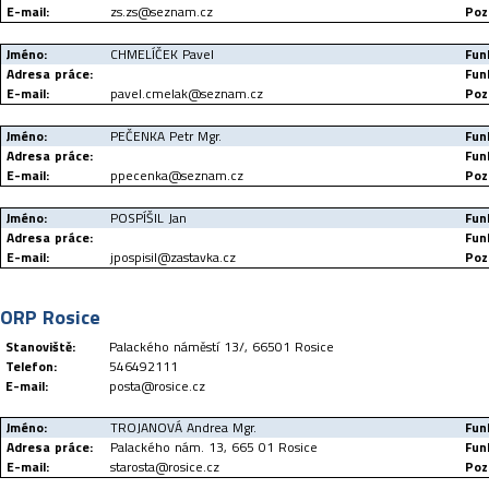
E-mail:
zs.zs@seznam.cz
Poz
Jméno:
CHMELÍČEK Pavel
Fun
Adresa práce:
Fun
E-mail:
pavel.cmelak@seznam.cz
Poz
Jméno:
PEČENKA Petr Mgr.
Fun
Adresa práce:
Fun
E-mail:
ppecenka@seznam.cz
Poz
Jméno:
POSPÍŠIL Jan
Fun
Adresa práce:
Fun
E-mail:
jpospisil@zastavka.cz
Poz
ORP Rosice
Stanoviště:
Palackého náměstí 13/, 66501 Rosice
Telefon:
546492111
E-mail:
posta@rosice.cz
Jméno:
TROJANOVÁ Andrea Mgr.
Fun
Adresa práce:
Palackého nám. 13, 665 01 Rosice
Fun
E-mail:
starosta@rosice.cz
Poz