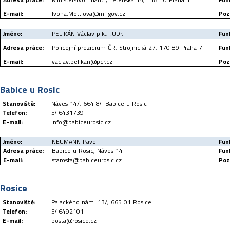
E-mail:
Ivona.Mottlova@mf.gov.cz
Poz
Jméno:
PELIKÁN Václav plk., JUDr.
Fun
Adresa práce:
Policejní prezidium ČR, Strojnická 27, 170 89 Praha 7
Fun
E-mail:
vaclav.pelikan@pcr.cz
Poz
Babice u Rosic
Stanoviště:
Náves 14/, 664 84 Babice u Rosic
Telefon:
546431739
E-mail:
info@babiceurosic.cz
Jméno:
NEUMANN Pavel
Fun
Adresa práce:
Babice u Rosic, Náves 14
Fun
E-mail:
starosta@babiceurosic.cz
Poz
Rosice
Stanoviště:
Palackého nám. 13/, 665 01 Rosice
Telefon:
546492101
E-mail:
posta@rosice.cz