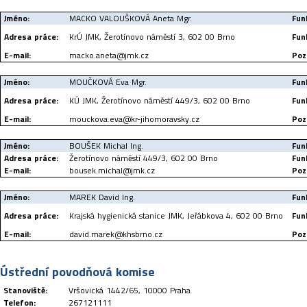
Jméno:
MACKO VALOUŠKOVÁ Aneta Mgr.
Fun
Adresa práce:
KrÚ JMK, Žerotínovo náměstí 3, 602 00 Brno
Fun
E-mail:
macko.aneta@jmk.cz
Poz
Jméno:
MOUČKOVÁ Eva Mgr.
Fun
Adresa práce:
KÚ JMK, Žerotínovo náměstí 449/3, 602 00 Brno
Fun
E-mail:
mouckova.eva@kr-jihomoravsky.cz
Poz
Jméno:
BOUŠEK Michal Ing.
Fun
Adresa práce:
Žerotínovo náměstí 449/3, 602 00 Brno
Fun
E-mail:
bousek.michal@jmk.cz
Poz
Jméno:
MAREK David Ing.
Fun
Adresa práce:
Krajská hygienická stanice JMK, Jeřábkova 4, 602 00 Brno
Fun
E-mail:
david.marek@khsbrno.cz
Poz
Ústřední povodňová komise
Stanoviště:
Vršovická 1442/65, 10000 Praha
Telefon:
267121111