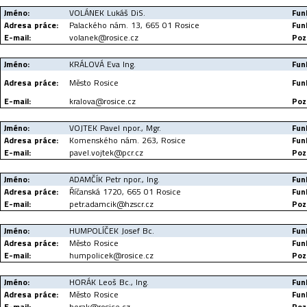
Jméno:
VOLÁNEK Lukáš DiS.
Fun
Adresa práce:
Palackého nám. 13, 665 01 Rosice
Fun
E-mail:
volanek@rosice.cz
Poz
Jméno:
KRÁLOVÁ Eva Ing.
Fun
Adresa práce:
Město Rosice
Fun
E-mail:
kralova@rosice.cz
Poz
Jméno:
VOJTEK Pavel npor., Mgr.
Fun
Adresa práce:
Komenského nám. 263, Rosice
Fun
E-mail:
pavel.vojtek@pcr.cz
Poz
Jméno:
ADAMČÍK Petr npor., Ing.
Fun
Adresa práce:
Říčanská 1720, 665 01 Rosice
Fun
E-mail:
petr.adamcik@hzscr.cz
Poz
Jméno:
HUMPOLÍČEK Josef Bc.
Fun
Adresa práce:
Město Rosice
Fun
E-mail:
humpolicek@rosice.cz
Poz
Jméno:
HORÁK Leoš Bc., Ing.
Fun
Adresa práce:
Město Rosice
Fun
E-mail:
horak@rosice.cz
Poz