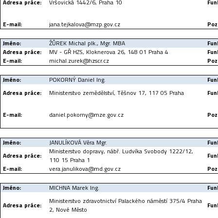
Adresa práce:
Vršovická 1442/6, Praha 10
Fun
E-mail:
jana.tejkalova@mzp.gov.cz
Poz
Jméno:
ŽŮREK Michal plk., Mgr. MBA
Fun
Adresa práce:
MV - GŘ HZS, Kloknerova 26, 148 01 Praha 4
Fun
E-mail:
michal.zurek@hzscr.cz
Poz
Jméno:
POKORNÝ Daniel Ing.
Fun
Adresa práce:
Ministerstvo zemědělství, Těšnov 17, 117 05 Praha
Fun
E-mail:
daniel.pokorny@mze.gov.cz
Poz
Jméno:
JANULÍKOVÁ Věra Mgr.
Fun
Ministerstvo dopravy, nábř. Ludvíka Svobody 1222/12,
Adresa práce:
Fun
110 15 Praha 1
E-mail:
vera.janulikova@md.gov.cz
Poz
Jméno:
MICHNA Marek Ing.
Fun
Ministerstvo zdravotnictví Palackého náměstí 375/4 Praha
Adresa práce:
Fun
2, Nové Město