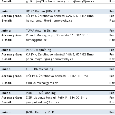
E-mail:
grolich.jan@kr-jihomoravsky.cz, hejtman@jmk.cz
Poz
Jméno:
HEINZ Roman JUDr. Ph.D.
Fun
Adresa práce:
KÚ JMK, Žerotínovo náměstí 449/3, 601 82 Brno
Fun
E-mail:
heinz.roman@kr-jihomoravsky.cz
Poz
Jméno:
TŮMA Antonín Dr., Ing.
Fun
Adresa práce:
Povodí Moravy, s. p., Dřevařská 11, 602 00 Brno
Fun
E-mail:
tuma@pmo.cz
Poz
Jméno:
PEHAL Mojmír Ing.
Fun
Adresa práce:
KÚ JMK, Žerotínovo náměstí 449/3, 601 82 Brno
Fun
E-mail:
pehal.mojmir@kr-jihomoravsky.cz
Poz
Jméno:
CIBULKA Michal Ing.
Fun
Adresa práce:
KrÚ JMK, Žerotínovo náměstí 3, 602 00 Brno
Fun
E-mail:
cibulka.michal@jmk.cz
Poz
Jméno:
POKLUDOVÁ Jana Ing.
Fun
Adresa práce:
ČIŽP, Lieberzeitova ul. 748/14, 614 00 Brno
Fun
E-mail:
jana.pokludova@cizp.cz
Poz
Jméno:
JANÁL Petr Ing. Ph.D.
Fun