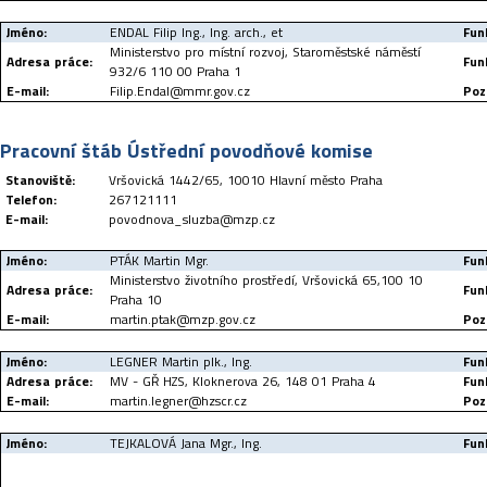
Jméno:
ENDAL Filip Ing., Ing. arch., et
Fun
Ministerstvo pro místní rozvoj, Staroměstské náměstí
Adresa práce:
Fun
932/6 110 00 Praha 1
E-mail:
Filip.Endal@mmr.gov.cz
Poz
Pracovní štáb Ústřední povodňové komise
Stanoviště:
Vršovická 1442/65, 10010 Hlavní město Praha
Telefon:
267121111
E-mail:
povodnova_sluzba@mzp.cz
Jméno:
PTÁK Martin Mgr.
Fun
Ministerstvo životního prostředí, Vršovická 65,100 10
Adresa práce:
Fun
Praha 10
E-mail:
martin.ptak@mzp.gov.cz
Poz
Jméno:
LEGNER Martin plk., Ing.
Fun
Adresa práce:
MV - GŘ HZS, Kloknerova 26, 148 01 Praha 4
Fun
E-mail:
martin.legner@hzscr.cz
Poz
Jméno:
TEJKALOVÁ Jana Mgr., Ing.
Fun