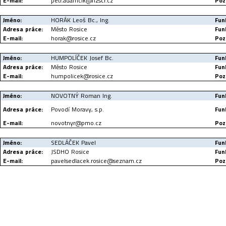
E-mail:
petr.adamcik@hzscr.cz
Poz
Jméno:
HORÁK Leoš Bc., Ing.
Fun
Adresa práce:
Město Rosice
Fun
E-mail:
horak@rosice.cz
Poz
Jméno:
HUMPOLÍČEK Josef Bc.
Fun
Adresa práce:
Město Rosice
Fun
E-mail:
humpolicek@rosice.cz
Poz
Jméno:
NOVOTNÝ Roman Ing.
Fun
Adresa práce:
Povodí Moravy, s.p.
Fun
E-mail:
novotnyr@pmo.cz
Poz
Jméno:
SEDLÁČEK Pavel
Fun
Adresa práce:
JSDHO Rosice
Fun
E-mail:
pavelsedlacek.rosice@seznam.cz
Poz