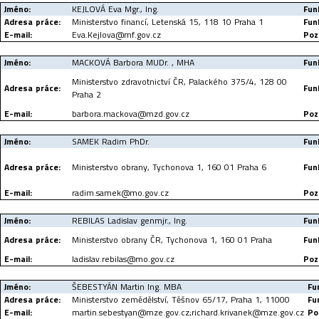
Jméno:
KEJLOVÁ Eva Mgr., Ing.
Fun
Adresa práce:
Ministerstvo financí, Letenská 15, 118 10 Praha 1
Fun
E-mail:
Eva.Kejlova@mf.gov.cz
Poz
Jméno:
MACKOVÁ Barbora MUDr. , MHA
Fun
Ministerstvo zdravotnictví ČR, Palackého 375/4, 128 00
Adresa práce:
Fun
Praha 2
E-mail:
barbora.mackova@mzd.gov.cz
Poz
Jméno:
SAMEK Radim PhDr.
Fun
Adresa práce:
Ministerstvo obrany, Tychonova 1, 160 01 Praha 6
Fun
E-mail:
radim.samek@mo.gov.cz
Poz
Jméno:
REBILAS Ladislav genmjr., Ing.
Fun
Adresa práce:
Ministerstvo obrany ČR, Tychonova 1, 160 01 Praha
Fun
E-mail:
ladislav.rebilas@mo.gov.cz
Poz
Jméno:
ŠEBESTYÁN Martin Ing. MBA
Fu
Adresa práce:
Ministerstvo zemědělství, Těšnov 65/17, Praha 1, 11000
Fu
E-mail:
martin.sebestyan@mze.gov.cz;richard.krivanek@mze.gov.cz
Po