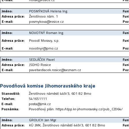
Jméno:
POSMÝKOVÁ Helena Ing.
Fun
Adresa práce:
Žerotínovo nám. 1
Fun
E-mail:
posmykova@rosice.cz
Poz
Jméno:
NOVOTNÝ Roman Ing.
Fun
Adresa práce:
Povodí Moravy, s.p.
Fun
E-mail:
novotnyr@pmo.cz
Poz
Jméno:
SEDLÁČEK Pavel
Fun
Adresa práce:
JSDHO Rosice
Fun
E-mail:
pavelsedlacek.rosice@seznam.cz
Poz
Povodňová komise Jihomoravského kraje
Stanoviště:
Žerotínovo náměstí 449/3, 601 82 Brno
Telefon:
541651111
E-mail:
posta@jmk.cz
Poznámka:
Povodňový plán: https://dpp.kr-jihomoravsky.cz/pub_CZ064/
Jméno:
GROLICH Jan Mgr.
Fun
Adresa práce:
KÚ JMK, Žerotínovo náměstí 449/3, 601 82 Brno
Fun