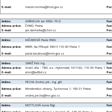
E-mail:
marek.michna@mzd.gov.cz
Poz
Jméno:
DAŇHELKA Jan RNDr. Ph.D.
Fun
Adresa práce:
ČHMÚ, Praha
Fun
E-mail:
jan.danhelka@chmi.cz
Poz
Jméno:
KAČABOVÁ Pavla RNDr.
Fun
Adresa práce:
MMR, Na Příkopě 390/3 110 00 Praha 1
Fun
E-mail:
pavla.kacabova@mmr.gov.cz
Poz
Jméno:
SMRŽ Petr Ing.
Fun
Adresa práce:
Vodní díla - TBD, a.s., Hybernská 1617/40, 110 00 Praha 1
Fun
E-mail:
smrz@vdtbd.cz
Poz
Jméno:
PECHA Ondrej plk., Ing. gšt.
Fun
Adresa práce:
Ministerstvo obrany, Tychonova 1, 160 01 Praha
Fun
E-mail:
ondrej.pecha@mo.gov.cz
Poz
Jméno:
MOTTLOVÁ Ivona Mgr.
Fun
Adresa práce:
Ministerstvo financí, Letenská 15, 118 10 Praha 1
Fun