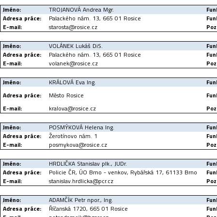
Jméno:
TROJANOVÁ Andrea Mgr.
Fun
Adresa práce:
Palackého nám. 13, 665 01 Rosice
Fun
E-mail:
starosta@rosice.cz
Poz
Jméno:
VOLÁNEK Lukáš DiS.
Fun
Adresa práce:
Palackého nám. 13, 665 01 Rosice
Fun
E-mail:
volanek@rosice.cz
Poz
Jméno:
KRÁLOVÁ Eva Ing.
Fun
Adresa práce:
Město Rosice
Fun
E-mail:
kralova@rosice.cz
Poz
Jméno:
POSMÝKOVÁ Helena Ing.
Fun
Adresa práce:
Žerotínovo nám. 1
Fun
E-mail:
posmykova@rosice.cz
Poz
Jméno:
HRDLIČKA Stanislav plk., JUDr.
Fun
Adresa práce:
Policie ČR, ÚO Brno - venkov, Rybářská 17, 61133 Brno
Fun
E-mail:
stanislav.hrdlicka@pcr.cz
Poz
Jméno:
ADAMČÍK Petr npor., Ing.
Fun
Adresa práce:
Říčanská 1720, 665 01 Rosice
Fun