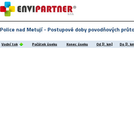
Police nad Metují - Postupové doby povodňových průtok
Vodní tok
Počátek úseku
Konec úseku
Od [ř. km]
Do [ř. k