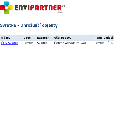
Svratka - Ohrožující objekty
Název
Obec
Katastr
Účel budovy
Popis umístě
ČOV Svratka
Svratka
Svratka
Čistírna odpadních vod
Svratka - ČOV