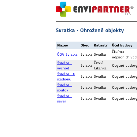
Svratka - Ohrožené objekty
Název
Obec
Katastr
Účel budovy
Čistírna
ČOV Svratka
Svratka
Svratka
odpadních vod
Svratka -
Česká
Svratka
Obytné budov
východ
Cikánka
Svratka - u
Svratka
Svratka
Obytné budov
stadionu
Svratka -
Svratka
Svratka
Obytné budov
soutok
Svratka -
Svratka
Svratka
Obytné budov
sever