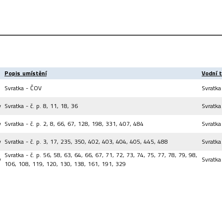
Popis umístění
Vodní 
Svratka - ČOV
Svratka
y
Svratka - č. p. 8, 11, 18, 36
Svratka
y
Svratka - č. p. 2, 8, 66, 67, 128, 198, 331, 407, 484
Svratka
y
Svratka - č. p. 3, 17, 235, 350, 402, 403, 404, 405, 445, 488
Svratka
Svratka - č. p. 56, 58, 63, 64, 66, 67, 71, 72, 73, 74, 75, 77, 78, 79, 98,
y
Svratka
106, 108, 119, 120, 130, 138, 161, 191, 329