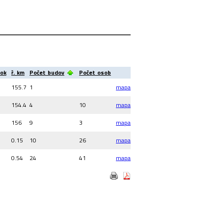
tok
ř. km
Počet budov
Počet osob
155.7
1
mapa
154.4
4
10
mapa
156
9
3
mapa
0.15
10
26
mapa
0.54
24
41
mapa