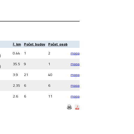
ř. km
Počet budov
Počet osob
0.44
1
2
mapa
)
35.5
9
1
mapa
)
3.9
21
40
mapa
2.35
6
6
mapa
2.6
6
11
mapa