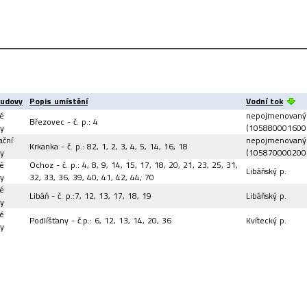
budovy
Popis umístění
Vodní tok
é
nepojmenovaný
Březovec - č. p.: 4
y
(105880001600
ační
nepojmenovaný
Krkanka - č. p.: 82, 1, 2, 3, 4, 5, 14, 16, 18
ty
(105870000200
é
Ochoz - č. p.: 4, 8, 9, 14, 15, 17, 18, 20, 21, 23, 25, 31,
Libáňský p.
y
32, 33, 36, 39, 40, 41, 42, 44, 70
é
Libáň - č. p.:7, 12, 13, 17, 18, 19
Libáňský p.
y
é
Podlíšťany - č.p.: 6, 12, 13, 14, 20, 36
Kvítecký p.
y