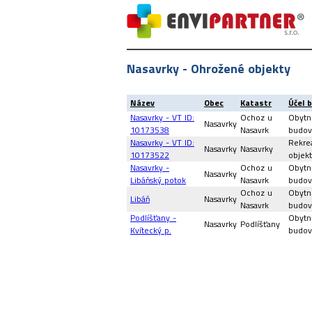
Nasavrky - Ohrožené objekty
Název
Obec
Katastr
Účel 
Nasavrky - VT ID:
Ochoz u
Obytn
Nasavrky
10173538
Nasavrk
budov
Nasavrky - VT ID:
Rekre
Nasavrky
Nasavrky
10173522
objek
Nasavrky -
Ochoz u
Obytn
Nasavrky
Libáňský potok
Nasavrk
budov
Ochoz u
Obytn
Libáň
Nasavrky
Nasavrk
budov
Podlíšťany -
Obytn
Nasavrky
Podlíšťany
Kvítecký p.
budov