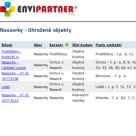
Nasavrky - Ohrožené objekty
Název
Obec
Katastr
Účel budovy
Popis umístění
Podlíšťany -
Obytné
Nasavrky
Podlíšťany
Podlíšťany - č.p.: 6, 12,
Kvítecký p.
budovy
Nasavrky -
Ochoz u
Obytné
Ochoz - č. p.: 4, 8, 9, 1
Nasavrky
Libáňský potok
Nasavrk
budovy
32, 33, 36, 39, 40, 41, 
Nasavrky - VT ID:
Ochoz u
Obytné
Nasavrky
Březovec - č. p.: 4
10173538
Nasavrk
budovy
Ochoz u
Obytné
Libáň
Nasavrky
Libáň - č. p.:7, 12, 13, 1
Nasavrk
budovy
Nasavrky - VT ID:
Rekreační
Nasavrky
Nasavrky
Krkanka - č. p.: 82, 1, 2,
10173522
objekty