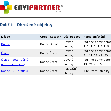
Dobříč - Ohrožené objekty
Název
Obec
Katastr
Účel budovy
Popis umístění
Obytné
rodinné domy ohrožen
Dobříč
Dobříč
Dobříč
budovy
113, 114, 115,116, 
Obytné
rodinné domy ohrožen
Čivice
Dobříč
Čivice
budovy
31, 41, 42, 49, 50
Čivice - potenciálně
Obytné
rodinné domy potenc
Dobříč
Čivice
ohrožené objekty
budovy
18, 19, 20, 22
Rekreační
Dobříč - u Berounky
Dobříč
Čivice
3 rekreační objekty -
objekty