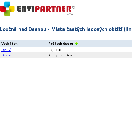
Loučná nad Desnou - Místa častých ledových obtíží (lin
Vodní tok
Počátek úseku
Desná
Rejhotice
Desná
Kouty nad Desnou