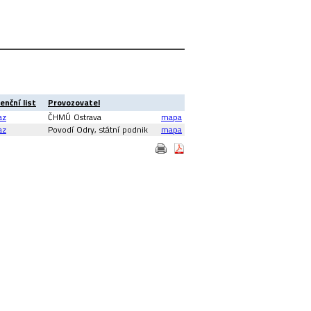
enční list
Provozovatel
az
ČHMÚ Ostrava
mapa
az
Povodí Odry, státní podnik
mapa