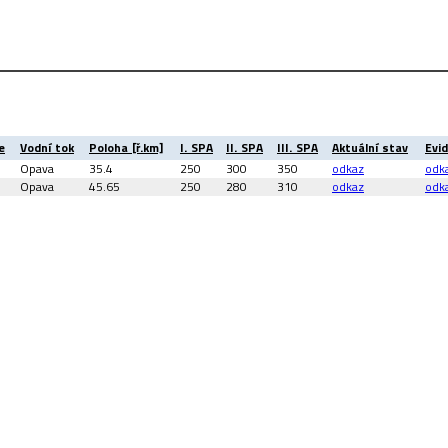
e
Vodní tok
Poloha [ř.km]
I. SPA
II. SPA
III. SPA
Aktuální stav
Evid
Opava
35.4
250
300
350
odkaz
odk
Opava
45.65
250
280
310
odkaz
odk