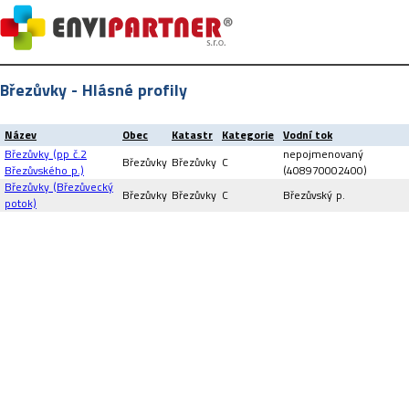
Březůvky - Hlásné profily
Název
Obec
Katastr
Kategorie
Vodní tok
Březůvky (pp č.2
nepojmenovaný
Březůvky
Březůvky
C
Březůvského p.)
(408970002400)
Březůvky (Březůvecký
Březůvky
Březůvky
C
Březůvský p.
potok)