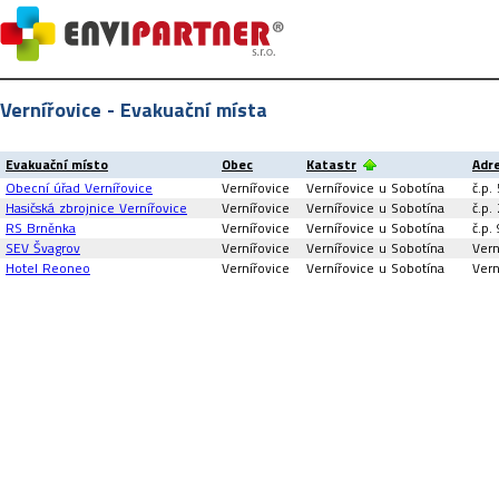
Vernířovice - Evakuační místa
Evakuační místo
Obec
Katastr
Adr
Obecní úřad Vernířovice
Vernířovice
Vernířovice u Sobotína
č.p.
Hasičská zbrojnice Vernířovice
Vernířovice
Vernířovice u Sobotína
č.p.
RS Brněnka
Vernířovice
Vernířovice u Sobotína
č.p.
SEV Švagrov
Vernířovice
Vernířovice u Sobotína
Vern
Hotel Reoneo
Vernířovice
Vernířovice u Sobotína
Vern