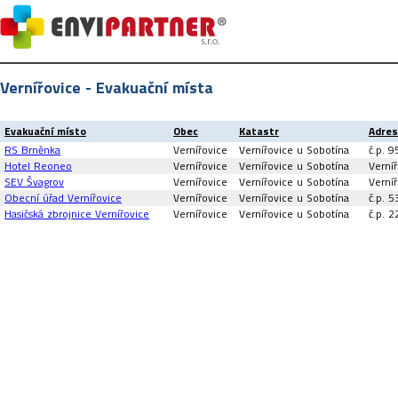
Vernířovice - Evakuační místa
Evakuační místo
Obec
Katastr
Adre
RS Brněnka
Vernířovice
Vernířovice u Sobotína
č.p. 9
Hotel Reoneo
Vernířovice
Vernířovice u Sobotína
Verní
SEV Švagrov
Vernířovice
Vernířovice u Sobotína
Verníř
Obecní úřad Vernířovice
Vernířovice
Vernířovice u Sobotína
č.p. 5
Hasičská zbrojnice Vernířovice
Vernířovice
Vernířovice u Sobotína
č.p. 2