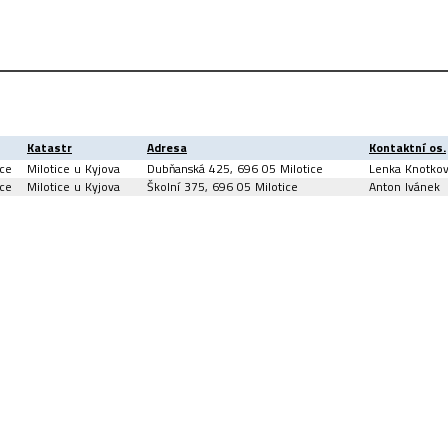
Katastr
Adresa
Kontaktní os.
ice
Milotice u Kyjova
Dubňanská 425, 696 05 Milotice
Lenka Knotko
ice
Milotice u Kyjova
Školní 375, 696 05 Milotice
Anton Ivánek