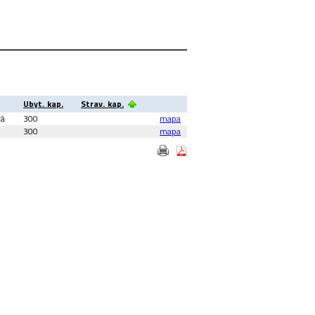
Ubyt. kap.
Strav. kap.
vá
300
mapa
300
mapa