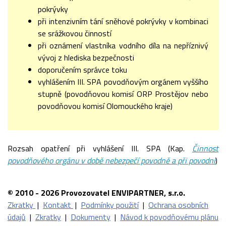
pokrývky
při intenzivním tání sněhové pokrývky v kombinaci
se srážkovou činností
při oznámení vlastníka vodního díla na nepříznivý
vývoj z hlediska bezpečnosti
doporučením správce toku
vyhlášením III. SPA povodňovým orgánem vyššího
stupně (povodňovou komisí ORP Prostějov nebo
povodňovou komisí Olomouckého kraje)
Rozsah opatření při vyhlášení III. SPA (Kap.
Činnost
povodňového orgánu v době nebezpečí povodně a při povodni
)
© 2010 - 2026 Provozovatel ENVIPARTNER, s.r.o.
Zkratky
|
Kontakt
|
Podmínky použití
|
Ochrana osobních
údajů
|
Zkratky
|
Dokumenty
|
Návod k povodňovému plánu