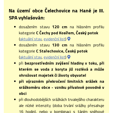
Na území obce Čelechovice na Hané je III.
SPA vyhlašován:
dosažením stavu
120 cm
na hlásném profilu
kategorie
C Čechy pod Kosířem, Český potok
(
aktuální stav
,
evidenční list
)
dosažením stavu
130 cm
na hlásném profilu
kategorie
C Stařechovice, Český potok
(
aktuální stav
,
evidenční list
)
při
bezprostředním zvýšení hladiny v toku, při
kterém se voda z koryta již rozlévá a může
ohrožovat majetek či životy obyvatel
při výrazném překročení limitních srážek na
srážkoměru obce - vzniku přívalové povodně v
obci
při dlouhodobějších srážkách trvalejšího charakteru
ale nízké intenzity (doba trvání srážky přesahuje
16 hodin), nebo v kombinaci s táním sněhové