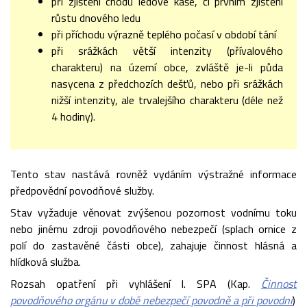
při zjištění chodu ledové kaše, či prvním zjištění
růstu dnového ledu
při příchodu výrazně teplého počasí v období tání
při srážkách větší intenzity (přívalového
charakteru) na území obce, zvláště je-li půda
nasycena z předchozích dešťů, nebo při srážkách
nižší intenzity, ale trvalejšího charakteru (déle než
4 hodiny).
Tento stav nastává rovněž vydáním výstražné informace
předpovědní povodňové služby.
Stav vyžaduje věnovat zvýšenou pozornost vodnímu toku
nebo jinému zdroji povodňového nebezpečí (splach ornice z
polí do zastavěné části obce), zahajuje činnost hlásná a
hlídková služba.
Rozsah opatření při vyhlášení I. SPA (Kap.
Činnost
povodňového orgánu v době nebezpečí povodně a při povodni
)