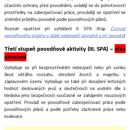
účastníci ochrany před povodněmi, uvádějí se do pohotovosti
prostředky na zabezpečovací práce, provádějí se opatření ke
zmírnění průběhu povodně podle povodňových plánů.
Rozsah opatření při vyhlášení II. SPA (Kap.
Činnost
povodňového orgánu v době nebezpečí povodně a při povodni
)
Třetí stupeň povodňové aktivity (III. SPA) –
stav
ohrožení
Vyhlašuje se při bezprostředním nebezpečí nebo při vzniku
škod většího rozsahu, ohrožení životů a majetku v
záplavovém území. Vyhlašuje se také při dosažení kritických
hodnot sledovaných jevů a skutečností na vodním díle z
hlediska jeho bezpečnosti současně se zahájením nouzových
opatření. Provádí se povodňové zabezpečovací práce podle
povodňových plánů a podle potřeby záchranné práce nebo
evakuace.