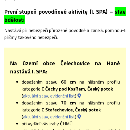
První stupeň povodňové aktivity (I. SPA) –
stav
bdělosti
Nastává při nebezpečí přirozené povodně a zaniká, pominou-li
příčiny takového nebezpečí.
Na území obce Čelechovice na Hané
nastává I. SPA:
dosažením stavu
60 cm
na hlásném profilu
kategorie
C Čechy pod Kosířem, Český potok
(
aktuální stav
,
evidenční list
)
dosažením stavu
70 cm
na hlásném profilu
kategorie
C Stařechovice, Český potok
(
aktuální stav
,
evidenční list
)
při vydání výstrahy ČHMÚ