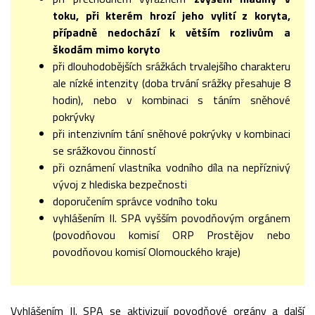
toku, při kterém hrozí jeho vylití z koryta,
případně nedochází k větším rozlivům a
škodám mimo koryto
při dlouhodobějších srážkách trvalejšího charakteru
ale nízké intenzity (doba trvání srážky přesahuje 8
hodin), nebo v kombinaci s táním sněhové
pokrývky
při intenzivním tání sněhové pokrývky v kombinaci
se srážkovou činností
při oznámení vlastníka vodního díla na nepříznivý
vývoj z hlediska bezpečnosti
doporučením správce vodního toku
vyhlášením II. SPA vyšším povodňovým orgánem
(povodňovou komisí ORP Prostějov nebo
povodňovou komisí Olomouckého kraje)
Vyhlášením II. SPA se aktivizují povodňové orgány a další