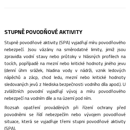
STUPNĚ POVODŇOVÉ AKTIVITY
Stupně povodňové aktivity (SPA) vyjadřují míru povodňového
nebezpečí. Jsou vázány na směrodatné limity, jimiž jsou
zpravidla vodní stavy nebo průtoky v hlásných profilech na
tocích, popřípadě na mezní nebo kritické hodnoty jiného jevu
(denní úhrn srážek, hladina vody v nádrži, vznik ledových
nápěchů a zácp, chod ledu, mezní nebo kritické hodnoty
sledovaných jevů z hlediska bezpečnosti vodního díla apod.). U
zvláštních povodní vyjadřují vývoj a míru povodňového
nebezpečí na vodním díle a na území pod ním.
Rozsah opatření prováděných při řízení ochrany před
povodněmi se řídí nebezpečím nebo vývojem povodňové
situace, která se vyjadřuje třemi stupni povodňové aktivity
(SPA).