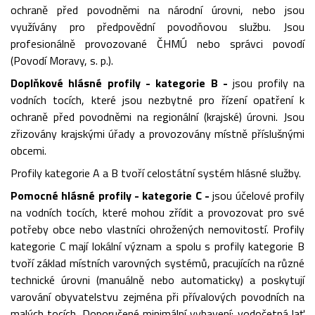
ochraně před povodněmi na národní úrovni, nebo jsou
využívány pro předpovědní povodňovou službu. Jsou
profesionálně provozované ČHMÚ nebo správci povodí
(Povodí Moravy, s. p.).
Doplňkové hlásné profily - kategorie B -
jsou profily na
vodních tocích, které jsou nezbytné pro řízení opatření k
ochraně před povodněmi na regionální (krajské) úrovni. Jsou
zřizovány krajskými úřady a provozovány místně příslušnými
obcemi.
Profily kategorie A a B tvoří celostátní systém hlásné služby.
Pomocné hlásné profily - kategorie C -
jsou účelové profily
na vodních tocích, které mohou zřídit a provozovat pro své
potřeby obce nebo vlastníci ohrožených nemovitostí. Profily
kategorie C mají lokální význam a spolu s profily kategorie B
tvoří základ místních varovných systémů, pracujících na různé
technické úrovni (manuálně nebo automaticky) a poskytují
varování obyvatelstvu zejména při přívalových povodních na
malých tocích. Doporučené minimální vybavení: vodočetná lať