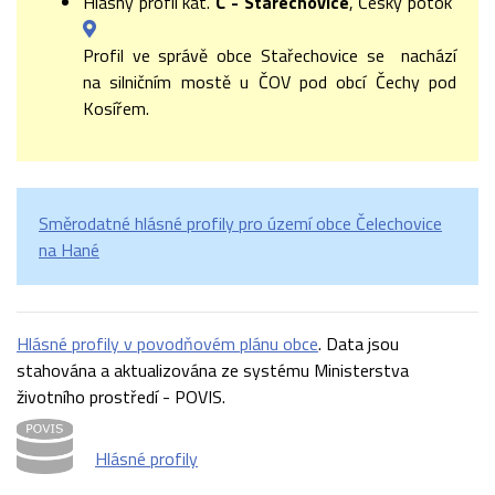
Hlásný profil kat.
C - Stařechovice
, Český potok
Profil ve správě obce Stařechovice se nachází
na silničním mostě u ČOV pod obcí Čechy pod
Kosířem.
Směrodatné hlásné profily pro území obce Čelechovice
na Hané
Hlásné profily v povodňovém plánu obce
. Data jsou
stahována a aktualizována ze systému Ministerstva
životního prostředí - POVIS.
Hlásné profily