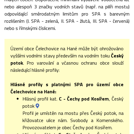
nebo alespoň 3 značky vodních stavů (např. na pilíři mostu)
odpovídající směrodatným limitům pro SPA s barevným
rozlišením (I. SPA - zelená, II. SPA - žlutá, III. SPA - červená)
nebo s římskými číslicemi.
Území obce Čelechovice na Hané může být ohrožováno
vyššími vodními stavy především na vodním toku
Český
potok
. Pro varování a včasnou ochranu obce slouží
následující hlásné profily:
Hlásné profily s platnými SPA pro území obce
Čelechovice na Hané:
Hlásný profil kat.
C - Čechy pod Kosířem
, Český
potok
Profil je umístěn na mostu přes Český potok, na
křižovatce ulice nám. Svobody a Komenského.
Provozovatelem je obec Čechy pod Kosířem.