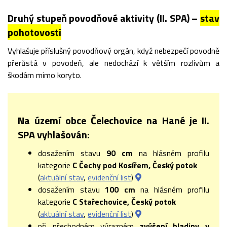
Druhý stupeň povodňové aktivity (II. SPA) –
stav
pohotovosti
Vyhlašuje příslušný povodňový orgán, když nebezpečí povodně
přerůstá v povodeň, ale nedochází k větším rozlivům a
škodám mimo koryto.
Na území obce Čelechovice na Hané je II.
SPA vyhlašován:
dosažením stavu
90 cm
na hlásném profilu
kategorie
C Čechy pod Kosířem, Český potok
(
aktuální stav
,
evidenční list
)
dosažením stavu
100 cm
na hlásném profilu
kategorie
C Stařechovice, Český potok
(
aktuální stav
,
evidenční list
)
při přechodném výrazném
zvýšení hladiny v