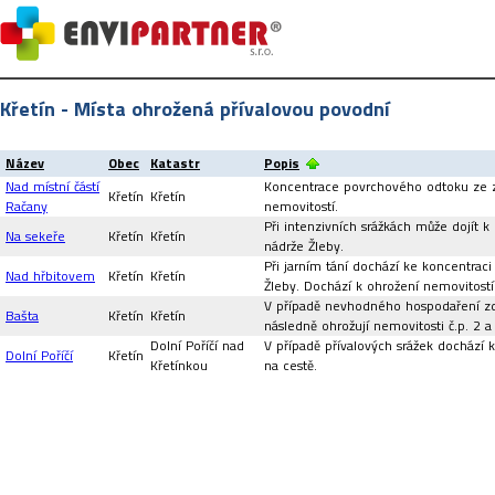
Křetín - Místa ohrožená přívalovou povodní
Název
Obec
Katastr
Popis
Nad místní částí
Koncentrace povrchového odtoku ze za
Křetín
Křetín
Račany
nemovitostí.
Při intenzivních srážkách může dojít 
Na sekeře
Křetín
Křetín
nádrže Žleby.
Při jarním tání dochází ke koncentra
Nad hřbitovem
Křetín
Křetín
Žleby. Dochází k ohrožení nemovitostí 
V případě nevhodného hospodaření z
Bašta
Křetín
Křetín
následně ohrožují nemovitosti č.p. 2 a
Dolní Poříčí nad
V případě přívalových srážek dochází 
Dolní Poříčí
Křetín
Křetínkou
na cestě.